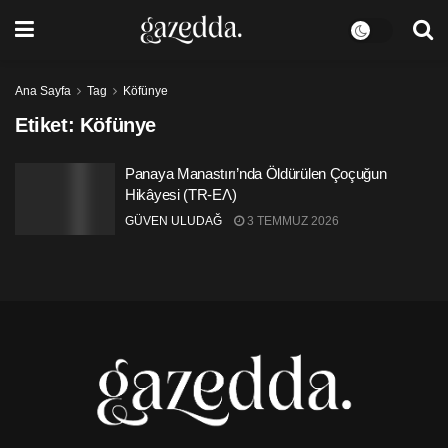
Ana Sayfa
Tag
Köfünye
Etiket:
Köfünye
Panaya Manastırı’nda Öldürülen Çoçuğun
Hikâyesi (TR-ΕΛ)
GÜVEN ULUDAĞ
3 TEMMUZ 2026