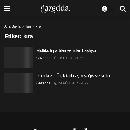
Ana Sayfa
Tag
kıta
Etiket:
kıta
Multikulti partileri yeniden başlıyor
Gazedda
16 EYLÜL 2022
İklim krizi | Üç kıtada aşırı yağış ve seller
Gazedda
24 AĞUSTOS 2022