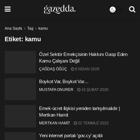
Ana Sayfa
Tag
kamu
Etiket:
kamu
Özel Sektör Emekçisinin Hakkını Gasp Eden
Kamu Çalışanı Değil
ÇAĞDAŞ ÖĞÜÇ
9 NISAN 2026
Boykot Var, Boykot Var…
MUSTAFA ONURER
16 ŞUBAT 2026
Emek-ücret ilişkisi yeniden tartışılmalıdır |
Mertkan Hamit
MERTKAN HAMİT
22 TEMMUZ 2022
Yeni internet portalı ‘gov.cy’ açıldı