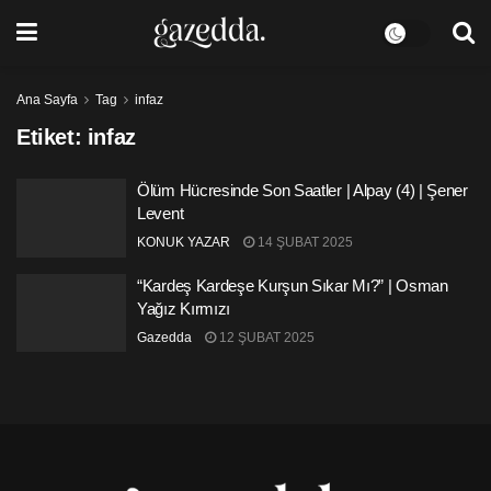
Ana Sayfa
Tag
infaz
Etiket:
infaz
Ölüm Hücresinde Son Saatler | Alpay (4) | Şener
Levent
KONUK YAZAR
14 ŞUBAT 2025
“Kardeş Kardeşe Kurşun Sıkar Mı?” | Osman
Yağız Kırmızı
Gazedda
12 ŞUBAT 2025