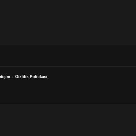
etişim
Gizlilik Politikası