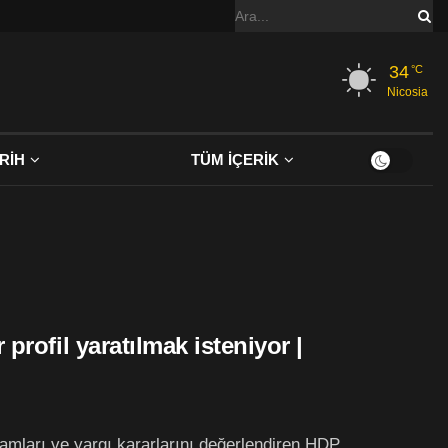
34
°C
Nicosia
RİH
TÜM İÇERİK
profil yaratılmak isteniyor |
liamları ve yargı kararlarını değerlendiren HDP