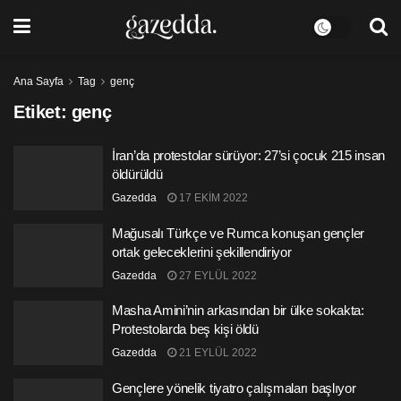
Ana Sayfa
Tag
genç
Etiket:
genç
İran’da protestolar sürüyor: 27’si çocuk 215 insan
öldürüldü
Gazedda
17 EKIM 2022
Mağusalı Türkçe ve Rumca konuşan gençler
ortak geleceklerini şekillendiriyor
Gazedda
27 EYLÜL 2022
Masha Amini’nin arkasından bir ülke sokakta:
Protestolarda beş kişi öldü
Gazedda
21 EYLÜL 2022
Gençlere yönelik tiyatro çalışmaları başlıyor