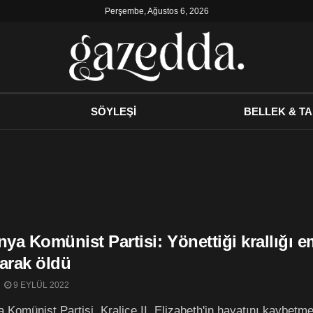
Perşembe, Ağustos 6, 2026
SÖYLEŞİ
BELLEK & TA
nya Komünist Partisi: Yönettiği krallığı e
karak öldü
9 EYLÜL 2022
a Komünist Partisi, Kraliçe II. Elizabeth'in hayatını kaybetmes