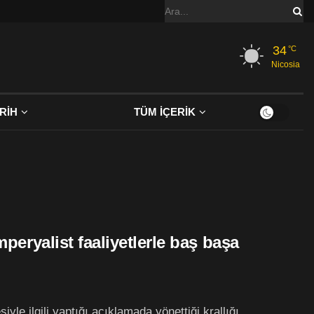
34
°C
Nicosia
RİH
TÜM İÇERİK
mperyalist faaliyetlerle baş başa
iyle ilgili yaptığı açıklamada yönettiği krallığı