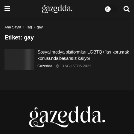
Ana Sayfa
Tag
gay
Etiket:
gay
Sosyal medya platformları LGBTQ+’ları korumak
konusunda başarısız kalıyor
Gazedda
13 AĞUSTOS 2022