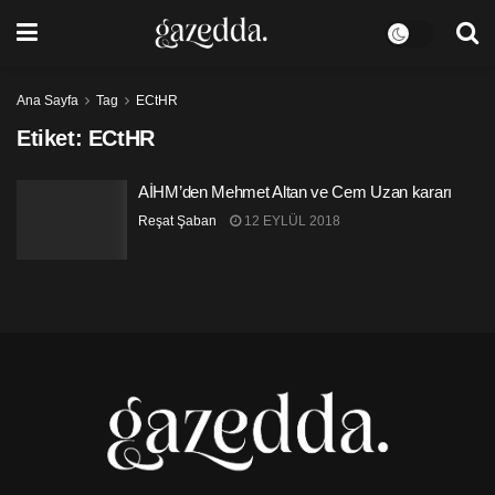
Ana Sayfa
Tag
ECtHR
Etiket:
ECtHR
AİHM’den Mehmet Altan ve Cem Uzan kararı
Reşat Şaban
12 EYLÜL 2018