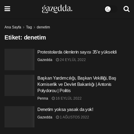
Ana Sayfa
Tag
denetim
Etiket:
denetim
Protestolarda ölenlerin sayısı 35’e yükseldi
Gazedda
24 EYLÜL 2022
Başkan Yardımcılığı, Başkan Vekilliği, Baş
Komiserlik ve Devlet Bakanlığı | Antonis
Polydorou | Politis
Penna
16 EYLÜL 2022
Denetim yoksa yasak da yok!
Gazedda
1 AĞUSTOS 2022