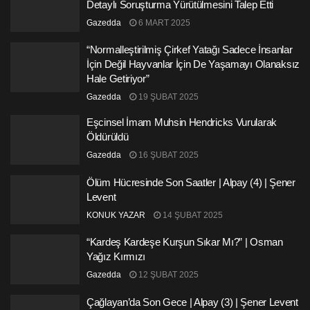
Detaylı Soruşturma Yürütülmesini Talep Etti
Gazedda
6 MART 2025
“Normalleştirilmiş Çirkef Yatağı Sadece İnsanlar
İçin Değil Hayvanlar İçin De Yaşamayı Olanaksız
Hale Getiriyor”
Gazedda
19 ŞUBAT 2025
Eşcinsel İmam Muhsin Hendricks Vurularak
Öldürüldü
Gazedda
16 ŞUBAT 2025
Ölüm Hücresinde Son Saatler | Alpay (4) | Şener
Levent
KONUK YAZAR
14 ŞUBAT 2025
“Kardeş Kardeşe Kurşun Sıkar Mı?” | Osman
Yağız Kırmızı
Gazedda
12 ŞUBAT 2025
Çağlayan’da Son Gece | Alpay (3) | Şener Levent