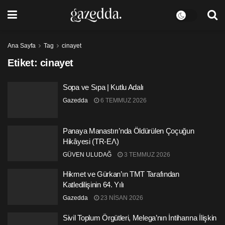
Ana Sayfa
Tag
cinayet
Etiket:
cinayet
Sopa ve Sıpa | Kutlu Adalı
Gazedda
6 TEMMUZ 2026
Panaya Manastırı’nda Öldürülen Çoçuğun
Hikâyesi (TR-ΕΛ)
GÜVEN ULUDAĞ
3 TEMMUZ 2026
Hikmet ve Gürkan’ın TMT Tarafından
Katledilişinin 64. Yılı
Gazedda
23 NISAN 2026
Sivil Toplum Örgütleri, Melega’nın İntiharına İlişkin