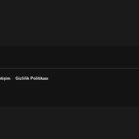
etişim
Gizlilik Politikası