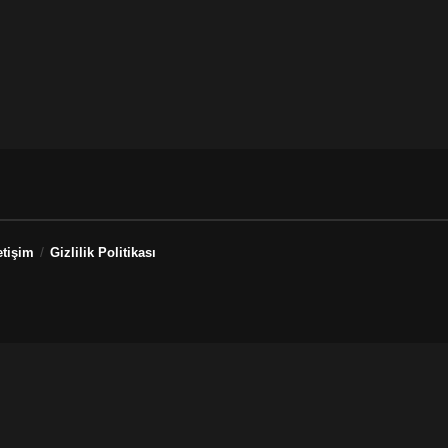
etişim
Gizlilik Politikası