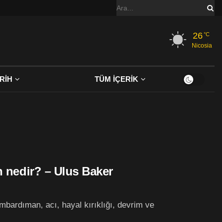
26
°C
Nicosia
RİH
TÜM İÇERİK
n nedir? – Ulus Baker
bardıman, acı, hayal kırıklığı, devrim ve