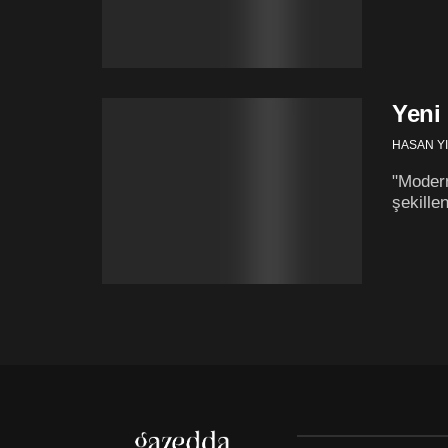
Yeni
HASAN YI
"Modern
şekille