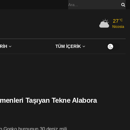
27
°C
Nicosia
RİH
TÜM İÇERİK
menleri Taşıyan Tekne Alabora
o Greko burnunun 30 deniz mili