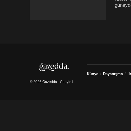
güneydo
Künye
Dayanışma
İl
© 2026
Gazedda
- Copyleft