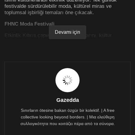
festivalde sürdürülebilir moda, kültürel miras ve
toplumsal işbirliği temaları öne çıkacak.
FHNC Moda Festivali
Devamı için
Etkinlik Kıbrıs çapında moda tutkunlarını, kültür
savunucularını ve toplum liderlerini bir araya getirip
modanın kültürü koruma ve sürdürülebilirlik
çabalarındaki yerini derinlemesine işlemeyi hedefliyor.
Gündemde pratik atölyeler, düşündüren açık oturumlar,
ve tasarım sergisi yer alıyor. Festivalde modanın çeşitli
topluluklar arası işbirliği ve karşılıklı anlayışı teşvik
eden güçlü bir köprü olduğu vurgulanacak.
Festivalin öne çıkan etkinlikleri arasında FHNC ekibinin
liderliğinde
Kültürel Miras ve Sürdürülebilir Moda
Gazedda
Atölyeleri
yer alacak. Katılımcılar bu pratik atölyelerde
ileri dönüşüm teknikleri, sürdürülebilir kumaş boya
Sınırların ötesine bakan özgür bir kolektif. | A free
yöntemleri ve geleneksel dokuma tekniklerine el atıp
collective looking beyond borders. | Μια ελεύθερη
sürdürülebilir moda uygulamalarının bazılarıyla aşina
συλλογικότητα που κοιτάζει πέρα από τα σύνορα.
olacaklar. Atölyelerin amacı, katılımcıların kendi