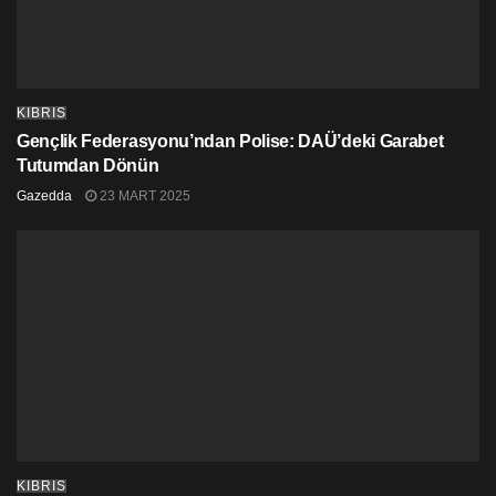
tasarımcılarının en yeni eserlerini yakından tanıma
imkanı sunacak.
KIBRIS
Gençlik Federasyonu’ndan Polise: DAÜ’deki Garabet
Tutumdan Dönün
Gazedda
23 MART 2025
KIBRIS