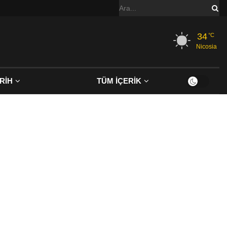
34
°C
Nicosia
RİH
TÜM İÇERİK