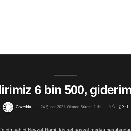
irimiz 6 bin 500, gideri
A
0
Gazedda
24 Şubat 2021
Okuma Süresi: 2 dk
A
fe’nin sahibi Nevzat Hami, kişisel sosyal medya hesabından 