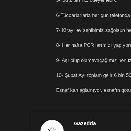
5- Su 2 bin TL, ödeyemedik.
6-Tüccarlarlarla her gün telefond
7- Kirayı ev sahibimiz sağolsun h
8- Her hafta PCR larımızı yapıyor
9- Aşı olup olamayacağımız henüz b
10- Şubat Ayı toplam gelir 6 bin 5
Esnaf kan ağlamıyor, esnafın götün
Gazedda