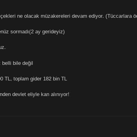
a çekleri ne olacak müzakereleri devam ediyor. (Tüccarlar
enüz sormadı(2 ay gerideyiz)
uz.
elli bile değil
00 TL, toplam gider 182 bin TL
den devlet eliyle kan alınıyor!