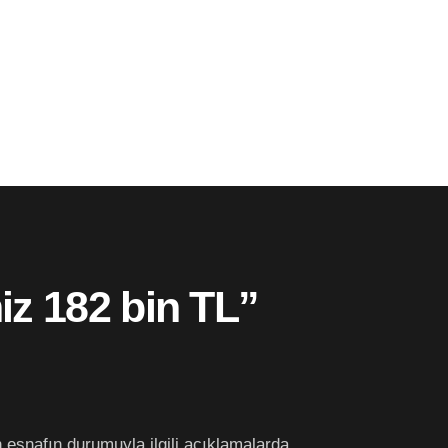
miz 182 bin TL”
esnafın durumuyla ilgili açıklamalarda