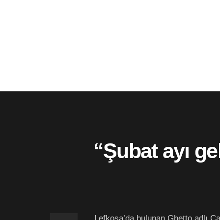
“Şubat ayı gel
Lefkoşa’da bulunan Ghetto adlı Ca