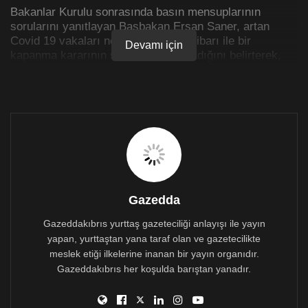
Bakanlar Kurulu sonrasında basın mensuplarının
sorularını yanıtlayan Başbakan Ersan Saner, artan
Covid 19 vakaları nedeniyle bugün itibarı ile bir
Devamı için
kapanma kararının söz konusu olmadığını belirterek,
“Şu an itibarıyla kapanma ile ilgili bir kararımız
bulunmuyor. Ancak Bulaşıcı Hastalıklar Üst Kurulu’nun
yetkisindedir bu kararlar. Bakanlar Kurulu’nun
uhdesinde değildir. Ancak Sağlık Bakanlığımız Bulaşıcı
Hastalıklar Üst Kurulu ile birlikte olaya çok hassas
yaklaşmaktadır. Bizler de oradan gelen bilgiler ışığında
gerekli düzenlemeleri yapacağız”
Gazedda
Gazeddakıbrıs yurttaş gazeteciliği anlayışı ile yayın
yapan, yurttaştan yana taraf olan ve gazetecilikte
meslek etiği ilkelerine inanan bir yayın organıdır.
Gazeddakıbrıs her koşulda barıştan yanadır.