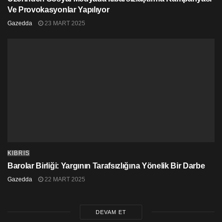
Manastırın, neredeyse harabe hâlinde olduğu için acilen
Ve Provokasyonlar Yapılıyor
restore edilmesi gerekiyor.
Gazedda
23 MART 2025
Kaynak:
KHA
Etiketler:
manastır
tarih
KIBRIS
Barolar Birliği: Yargının Tarafsızlığına Yönelik Bir Darbe
Gazedda
22 MART 2025
DEVAM ET