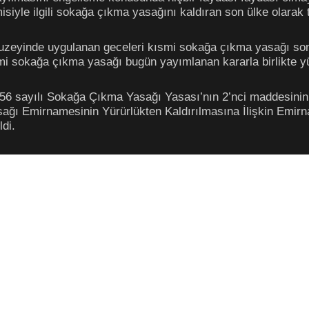
siyle ilgili sokağa çıkma yasağını kaldıran son ülke olarak t
n kuzeyinde uygulanan geceleri kısmi sokağa çıkma yasağı s
 sokağa çıkma yasağı bugün yayımlanan kararla birlikte yür
156 sayılı Sokağa Çıkma Yasağı Yasası’nın 2’nci maddesinin 
ğı Emirnamesinin Yürürlükten Kaldırılmasına İlişkin Emir
di.