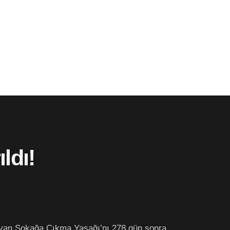
ldı!
ayan Sokağa Çıkma Yasağı’nı 278 gün sonra