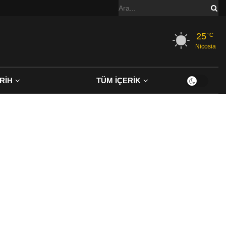
25
°C
Nicosia
RİH
TÜM İÇERİK