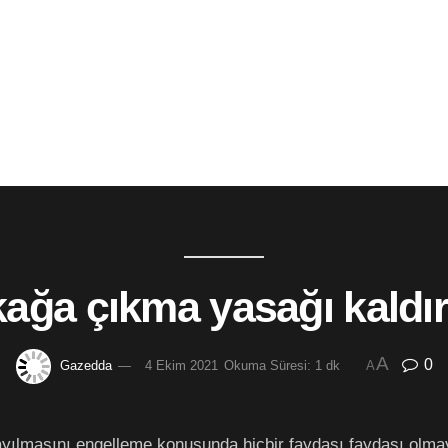
ağa çıkma yasağı kaldırı
A
0
Gazedda
4 Ekim 2021
Okuma Süresi: 1 dk
A
ayılmasını engelleme konusunda hiçbir faydası faydası olm