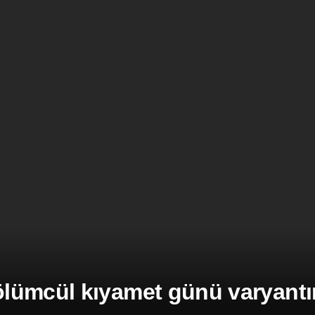
ümcül kıyamet günü varyantına 