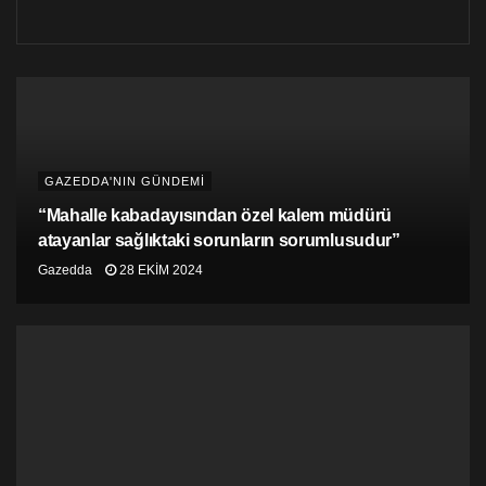
‘’Kutlu Adalı cinayetine ilişkin bu iddialardan sonra
Başsavcılık ve Polis Teşkilatı derhal yeniden harekete
geçmelidir. Konuyu yarın Meclis’te de gündeme
getireceğiz.
Hukukun üstünlüğü ilkesine bağlılık, ülkemizde
gerçekleşen ve insan hakları ve demokrasi açısından
derin yaralar açan bu cinayete dair tüm iddiaların
GAZEDDA'NIN GÜNDEMİ
ciddiyetle değerlendirilmesi konusunda hepimize görev
yüklemektedir…’’
“Mahalle kabadayısından özel kalem müdürü
atayanlar sağlıktaki sorunların sorumlusudur”
Özyiğit: Adalı cinayeti yeniden soruşturulmalı
Gazedda
28 EKIM 2024
TDP Genel Başkanı Cemal Özyiğit de Adalı cinayeti ile
ilgili açıklamalarda bulunurken, Halil Falyalı’ya yönelik
iddialar hakkında konuşmadı. Özyiğit şunları kaydetti:
“Sedat Peker’in videolarını izlerken insan hem ürperiyor
hem de ülkesi adına üzülüyor. Güzelim ülkemizin
böylesi konularla gündeme gelmesi bile utanç verici. Bu
söylenenler yeni de değil, ancak bizzat işin içindekiler
tarafından söylenmesi işin rengini değiştiriyor.