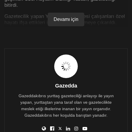
bitirdi.
Gazetecilik yapan Yeni Bakış Gazetesi çalışanları özel
Devamı için
hayatı ifşa ettikleri iddiasıyla mahkemeye çıkarıldı.
Geçtiğimiz gün ‘vatandaşlık dağıtımı’ iddiaları ile ilgili
yayınlanan bir ses kaydıyla ilgili olarak mahkemeye
çağrılan gazetecilerle ilgili hiçbir siyasiden halen bir
açıklama gelmedi.
Diğer yandan, yasa yapma yetkisi olan milletvekillerinin
konuyla ilgili sessizliklerini sürümesi ise dikkat çekiyor.
Olayın üzerinden 3 gün geçmesine rağmen, hiçbir
siyasi parti lideri; konuyla ilgili herhangi bir açıklamada
bulunmadı.
Gazedda
Gazeddakıbrıs yurttaş gazeteciliği anlayışı ile yayın
yapan, yurttaştan yana taraf olan ve gazetecilikte
meslek etiği ilkelerine inanan bir yayın organıdır.
Gazeddakıbrıs her koşulda barıştan yanadır.