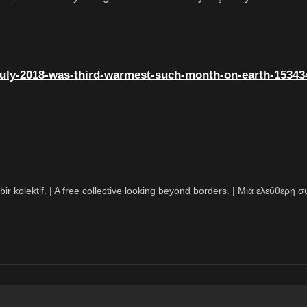
july-2018-was-third-warmest-such-month-on-earth-15343
bir kolektif. | A free collective looking beyond borders. | Μια ελεύθερ