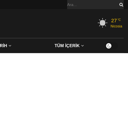
27
°C
Nicosia
RİH
TÜM İÇERİK