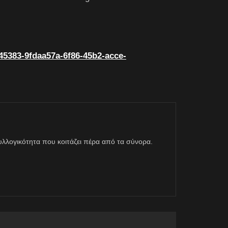
45383-9fdaa57a-6f86-45b2-acce-
η συλλογικότητα που κοιτάζει πέρα από τα σύνορα.