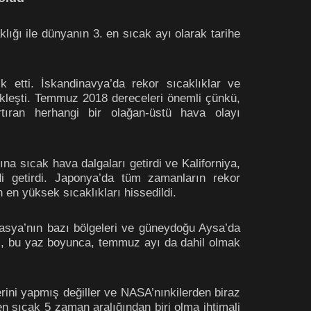
ığı ile dünyanın 3. en sıcak ayı olarak tarihe
 etti. İskandinavya’da rekor sıcaklıklar ve
çekleşti. Temmuz 2018 dereceleri önemli çünkü,
tıran herhangi bir olağan-üstü hava olayı
a sıcak hava dalgaları getirdi ve Kaliforniya,
di getirdi. Japonya’da tüm zamanların rekor
 en yüksek sıcaklıkları hissedildi.
rasya’nın bazı bölgeleri ve güneydoğu Aysa’da
esi, bu yaz boyunca, temmuz ayı da dahil olmak
rini yapmış değiller ve NASA’nınkilerden biraz
en sıcak 5 zaman aralığından biri olma ihtimali