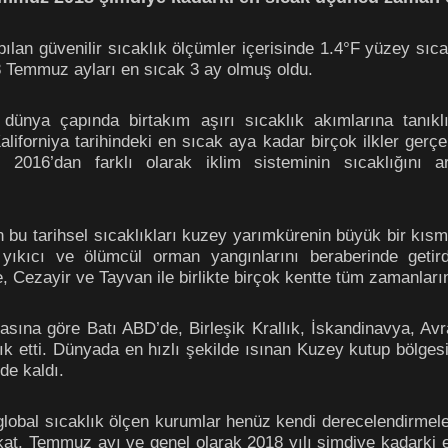
an güvenilir sıcaklık ölçümler içerisinde 1.4°F yüzey sıcakl
8 Temmuz ayları en sıcak 3 ay olmuş oldu.
ya çapında birtakım aşırı sıcaklık akımlarına tanıklık
liforniya tarihindeki en sıcak aya kadar birçok ilkler ger
016’dan farklı olarak iklim sisteminin sıcaklığını ar
 tarihsel sıcaklıkları kuzey yarımkürenin büyük bir kısmın
 yıkıcı ve ölümcül orman yangınlarını beraberinde getir
, Cezayir ve Tayvan ile birlikte birçok kentte tüm zamanların
asına göre Batı ABD’de, Birleşik Krallık, İskandinavya, Av
klık etti. Dünyada en hızlı şekilde ısınan Kuzey kutup bölg
de kaldı.
global sıcaklık ölçen kurumlar henüz kendi derecelendirmele
Fakat, Temmuz ayı ve genel olarak 2018 yılı şimdiye kadarki 