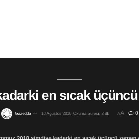
kadarki en sıcak üçünc
A
0
Gazedda
18 Ağustos 2018
Okuma Süresi: 2 dk
A
emmuz 2018 şimdiye kadarki en sıcak üçüncü zaman 