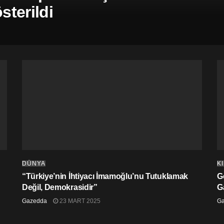
terildi
DÜNYA
K
“Türkiye’nin İhtiyacı İmamoğlu’nu Tutuklamak
G
Değil, Demokrasidir”
G
Gazedda
23 MART 2025
G