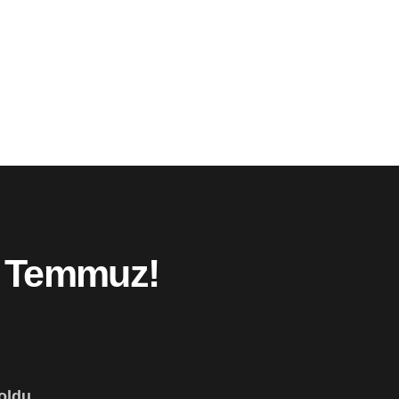
ü Temmuz!
oldu