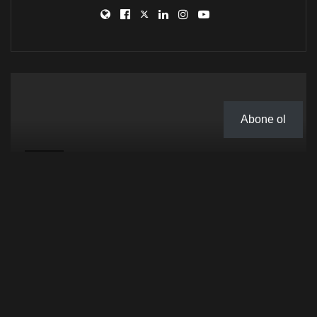
Abone ol
DÜNYA
Güney Kore, Japonya ve Çin’den ‘Barış’ Mesajı
Gazedda
23 Mart 2025