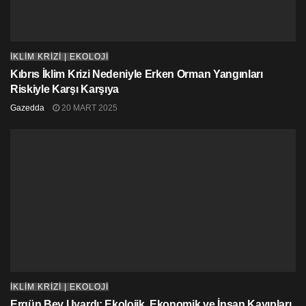
İKLİM KRİZİ | EKOLOJİ
Kıbrıs İklim Krizi Nedeniyle Erken Orman Yangınları
Riskiyle Karşı Karşıya
Gazedda
20 MART 2025
İKLİM KRİZİ | EKOLOJİ
Ergün Bey Uyardı: Ekolojik, Ekonomik ve İnsan Kayıpları