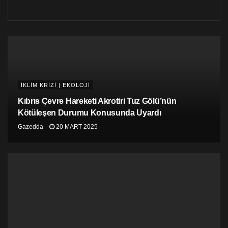
binalarına giren ayılar uyuşturularak yakalanmıştı.
Bazı bölgelerde ayıların insanların peşine düştüğü
haberleri üzerine birçok aile korkudan çocuklarını okula
göndermemişti.
Rusya’da kutup ayıları koruma altında.
İKLİM KRİZİ | EKOLOJİ
Kıbrıs Çevre Hareketi Akrotiri Tuz Gölü’nün
Kötüleşen Durumu Konusunda Uyardı
Gazedda
20 MART 2025