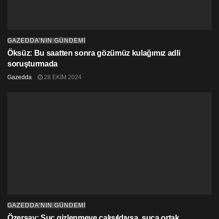
GAZEDDA'NIN GÜNDEMİ
Öksüz: Bu saatten sonra gözümüz kulağımız adli
soruşturmada
Gazedda
28 EKIM 2024
GAZEDDA'NIN GÜNDEMİ
Özersay: Suç gizlenmeye çalışıldıysa, suça ortak