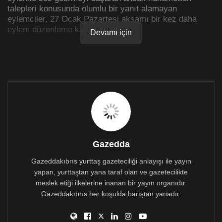
talepleri konusunda olumlu bir yanıt alamayan
eylemciler, 27 Ocak Pazartesi akşamı bir kez daha
eylem düzenleme kararı aldı.
Devamı için
Konuyla ilgili dün sabah saatlerinde bir anket açılmış ve
grup üyelerinden ortak bir saat belirleme konusunda
fikir alışverişi talebinde bulunulmuştu.
Bu çerçevede, grubun kurucularından Fikri Maraşalı,
Yol Yoksa Seyrüsefer da Yok grubu üzerinden yaptığı
açıklamada, ankete katılan çoğunluğun ikinci eylemin
27 Ocak Pazartesi akşamı 18.30’da yapılmasının
kararlaştırıldığını belirtti.
Gazedda
Eylemin yeri ve içeriği ile ilgili bilgilendirmenin
Gazeddakıbrıs yurttaş gazeteciliği anlayışı ile yayın
önümüzdeki günlerde sayfa aracılığıyla yapılması
yapan, yurttaştan yana taraf olan ve gazetecilikte
bekleniyor.
meslek etiği ilkelerine inanan bir yayın organıdır.
Gazeddakıbrıs her koşulda barıştan yanadır.