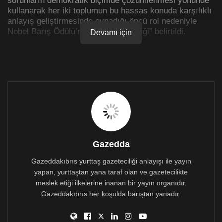
kullanarak her iki toplumun bu hassas konuda karşılıklı
anlayış geliştirmesinde oynadığı öncü rol nedeniyle
Nobel Barış Ödülü’ne aday gösterildiği” belirtildi.
Devamı için
Uludağ’ın Kıbrıs’ta barış için yaklaşık yarım yüzyıldır
ortaya koyduğu aktif mücadelenin de bu adaylıkla
onurlandırıldığını belirten Mutluyakalı ile Dionisiu,
Sevgül Uludağ’ın, Kanada’nın York Üniversitesi Siyasal
Bilimler Bölümü’nden Doç. Dr. Anna Agathangelu
tarafından Norveç Nobel Komitesi’ne 2019 Nobel Barış
Ödülü için aday gösterildiğini bildirdi.
1958 Lefkoşa doğumlu olan Sevgül Uludağ’ın, 39 yıllık
aktif gazetecilik hayatının son 18 yılını “kayıplar”ın
Gazedda
gömü yerlerinin bulunmasına, acılı öykülerinin
Gazeddakıbrıs yurttaş gazeteciliği anlayışı ile yayın
araştırılıp yazılmasına, her iki toplumdan okurlarını
yapan, yurttaştan yana taraf olan ve gazetecilikte
mobilize ederek olası gömü yerlerini göstermelerine ve
bu insani konuya gönüllü ve insani katkı yapmalarına
meslek etiği ilkelerine inanan bir yayın organıdır.
adadığı kaydedildi.
Gazeddakıbrıs her koşulda barıştan yanadır.
Bu yönde pek çok kez gerek kendisinin, gerekse