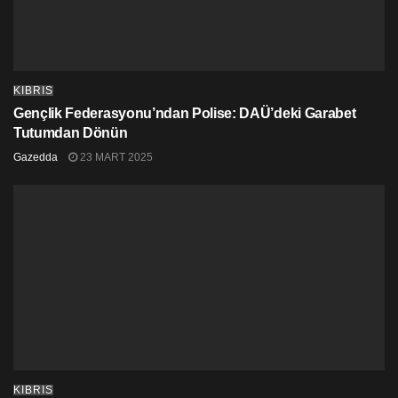
KIBRIS
Gençlik Federasyonu’ndan Polise: DAÜ’deki Garabet
Tutumdan Dönün
Gazedda
23 MART 2025
Açıklamalar için Şehitler Abidesi ile Girne Kapısı
arasındaki bölgede sahne kuruldu. Sendika
başkanlarının çıktığı sahnede yürüyüşe katılanlara
KIBRIS