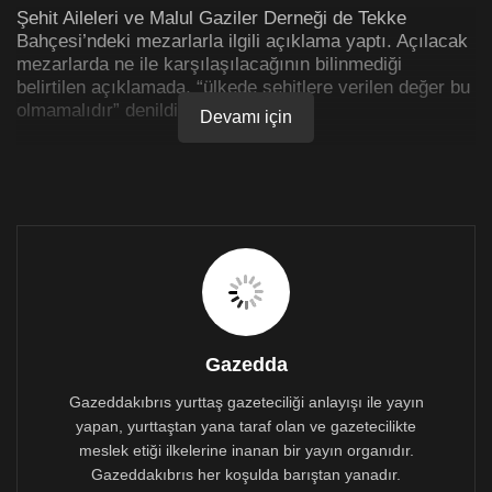
Şehit Aileleri ve Malul Gaziler Derneği de Tekke
Bahçesi’ndeki mezarlarla ilgili açıklama yaptı. Açılacak
mezarlarda ne ile karşılaşılacağının bilinmediği
belirtilen açıklamada, “ülkede şehitlere verilen değer bu
olmamalıdır” denildi.
Devamı için
Yapılan açıklamada şu ifadelere yer verildi:
“Tekke Bahçesi Şehitliği’nde yapılan kazılarda bir
mezardan beş, bir mezardan yedi, bir mezardan bir,
diğer üç mezar boş çıkmıştır. Bundan sonra açılacak
olan mezarlarda ne ile karşılaşacağımızı bilmiyoruz…
Yazık, çok yazık… Bu ülkede şehitlere verilen değer bu
olmamalıdır. 1974 şehitlerimizin aileleri DNA testleri için
Kayıp Şahıslar Komitesi’ne müracaat etmelidir”
Gazedda
Gazeddakıbrıs yurttaş gazeteciliği anlayışı ile yayın
yapan, yurttaştan yana taraf olan ve gazetecilikte
meslek etiği ilkelerine inanan bir yayın organıdır.
Gazeddakıbrıs her koşulda barıştan yanadır.