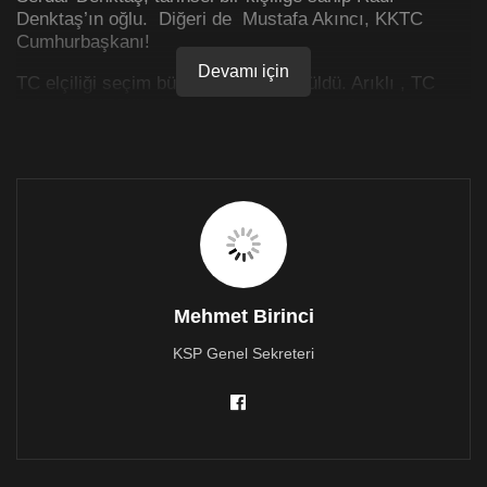
Denktaş’ın oğlu. Diğeri de Mustafa Akıncı, KKTC
Cumhurbaşkanı!
Devamı için
TC elçiliği seçim bürosuna dönüştürüldü. Arıklı , TC
kökenli KKTC’lilerin oylarının baskı ve talimatlarla
kaydırıldığını açıkladı.
YSK yasaklarına rağmen Recep Tayyip Erdoğan,
Tatar’ın propagandasının yapıldığı sahte bir Maraş
açılışı ve tamir edilen su şebekesi için ikinci kez bir
açılış töreni yaptırdı. Yoksul ve sakatlara yardım kılıfı
altonda oylar satın alındı. Spor kulüplerine ayakkabı ve
eşortmanlar dağıtıldı. Ayrıca el altından, allah bilir,
daha ne pazarlıklar yapıldı, ne paralar ve ne dolaplar
Mehmet Birinci
döndü!
KSP Genel Sekreteri
YSK ‘açılış töreni yapılamaz, engel olun’ diye polise
talimat veriyor. Ama polis emri ordudan, ordu da TC
genelkurmayından aldığı için YSK’yı dinleyen yok!
Cumhurbaşkanı kendisinin ve ailesinin tehdit ve
baskılara maruz kaldığını açıkça ilan ediyor, poliste