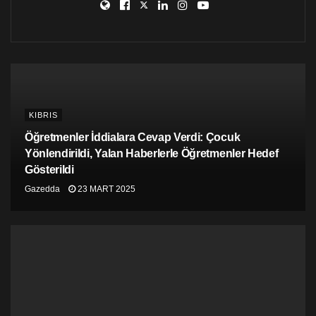
‘Baphonet’yi karaladılar’
Tapınak’ın kurucularından Lucien Greaves, Twitter’da
dizideki figür ve Baphomet’nin yan yana fotoğrafını
“Karşılaştırmanız için” notuyla paylaştı. Greaves,
dizinin tanrıları Baphonet’yi de “karaladığını” yazdı.
KIBRIS
Öğretmenler İddialara Cevap Verdi: Çocuk
Yönlendirildi, Yalan Haberlerle Öğretmenler Hedef
Gösterildi
Gazedda
23 MART 2025