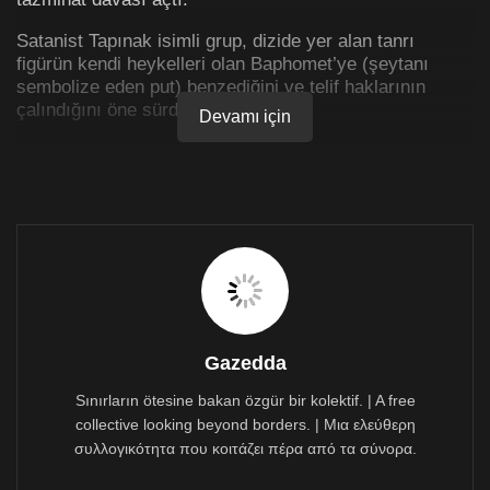
Satanist Tapınak isimli grup, dizide yer alan tanrı
figürün kendi heykelleri olan Baphomet’ye (şeytanı
sembolize eden put) benzediğini ve telif haklarının
çalındığını öne sürdü.
Devamı için
Şikayet konusu heykel, dizideki cadı kabilesinin taptığı
şeytani Kara Lord’a ait. Yamyamlık ve tapınmaya
zorlama, kabilenin ibadet biçimlerinden biri.
Satanist Tapınak da, üyelerinin dizideki kabileye ithafen,
“şeytani düşmanlarla” bağdaştırıldığı görüşünde.
https://twitter.com/LucienGreaves/status/105741864024
3466242/photo/1?
ref_src=twsrc%5Etfw%7Ctwcamp%5Etweetembed%7C
Gazedda
twterm%5E1057418640243466242&ref_url=https%3A%
2F%2Fwww.bbc.com%2Fturkce%2Fhaberler-dunya-
Sınırların ötesine bakan özgür bir kolektif. | A free
46150744
collective looking beyond borders. | Μια ελεύθερη
συλλογικότητα που κοιτάζει πέρα από τα σύνορα.