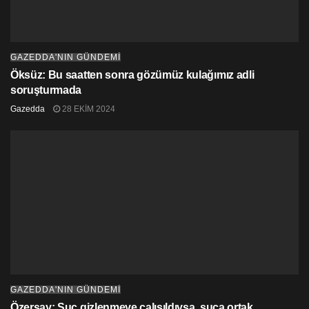
GAZEDDA'NIN GÜNDEMİ
Öksüz: Bu saatten sonra gözümüz kulağımız adli
soruşturmada
Gazedda
28 EKIM 2024
GAZEDDA'NIN GÜNDEMİ
Özersay: Suç gizlenmeye çalışıldıysa, suça ortak