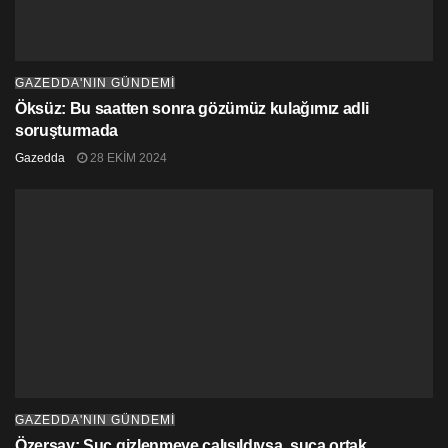
GAZEDDA'NIN GÜNDEMİ
Öksüz: Bu saatten sonra gözümüz kulağımız adli
soruşturmada
Gazedda
28 EKIM 2024
GAZEDDA'NIN GÜNDEMİ
Özersay: Suç gizlenmeye çalışıldıysa, suça ortak