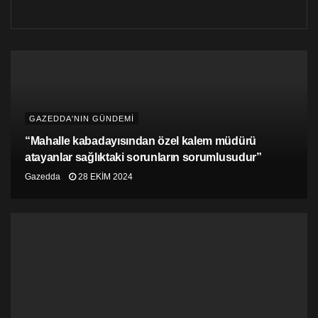
Saner, diziyle verilen en önemli mesajın, Kıbrıs’ta
sorunun 1974’de değil 1955’lerde başladığı mesajı
olduğunu vurguladı.
GAZEDDA'NIN GÜNDEMİ
“Mahalle kabadayısından özel kalem müdürü
atayanlar sağlıktaki sorunların sorumlusudur”
Gazedda
28 EKIM 2024