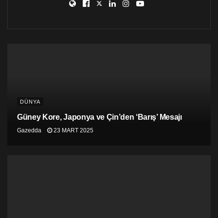
bulundu.
Why would we give $10 billion to a
government that is deliberately starving
children?
It is a very simple question. And it's a
question you don't hear asked by our
corporate media.
DÜNYA
pic.twitter.com/xE9XPmrROv
Güney Kore, Japonya ve Çin’den ‘Barış’ Mesajı
— Bernie Sanders (@BernieSanders)
April
Gazedda
23 MART 2025
18, 2024
Medyanın, ABD hükümetinin İsrail’e desteğine yeterince
dikkati çekmediğini yineleyen Sanders, “Bu (ABD’nin
İsrail’e desteğinin) konunun hiç tartışılmadığını
söylemiyorum ama en temel olay şu: Çocukları kasten
aç bırakan bir hükümete neden 10 milyar dolar
verelim?” ifadesini kullandı.