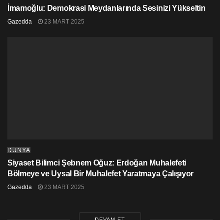
aktardı.
İmamoğlu: Demokrasi Meydanlarında Sesinizi Yükseltin
Gazedda
23 MART 2025
Sanders, resmi internet sitesinden 15 Nisan’da
yayınladığı açıklamada, Gazze’de yaşananları “dehşet
verici” olarak nitelerken, ABD’nin Netanyahu
hükümetine yardımlarını durdurması çağrısını
yinelemişti.
euronews
DÜNYA
Siyaset Bilimci Şebnem Oğuz: Erdoğan Muhalefeti
Bölmeye ve Uysal Bir Muhalefet Yaratmaya Çalışıyor
Gazedda
23 MART 2025
DEVAM ET