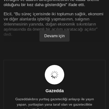
olduğunu bir kez daha gösterdiğini” ifade etti.
Elcil, “Bu süreç içerisinde iki toplumun sağlık, ekonomi
ve diğer alanlarda işbirliği yapmasının, salgının
önlenmesinin yanında, doğan ekonomik sıkıntıların
aşılmasında da önemli bir açılım yaratacağı açıktır”
dedi.
Devamı için
KTÖS Genel Sekreteri Şener Elcil yazılı açıklamasında,
“ülkenin ekonomik altyapısının Türkiye’ye bağımlı
olduğunu ve bu temelsiz anlayışın bir haftada KKTC’nin
ekonomik yapısını çökerttiğini” söyledi.
Elcil, hükümete bu konuda eleştirilerde bulunarak,
emekçilerin maaş ve ücretlerinde kesinti yapılmasına
rağmen bunun sürdürülemeyeceğinin açık olduğunu
belirtti.
Gazedda
Ülkedeki iş adamlarından ve yatırımcılardan vergi talep
edemeyen hükümetin, emekçileri ve yabancı işci ve
Gazeddakıbrıs yurttaş gazeteciliği anlayışı ile yayın
öğrencileri geçim derdi ile yüzyüze bıraktığını, bu
yapan, yurttaştan yana taraf olan ve gazetecilikte
mevcut durumda halen çalışanlardan da “daha çok