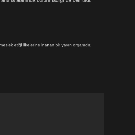
arantina alanında bulunmadığı da belirtildi.
eslek etiği ilkelerine inanan bir yayın organıdır.