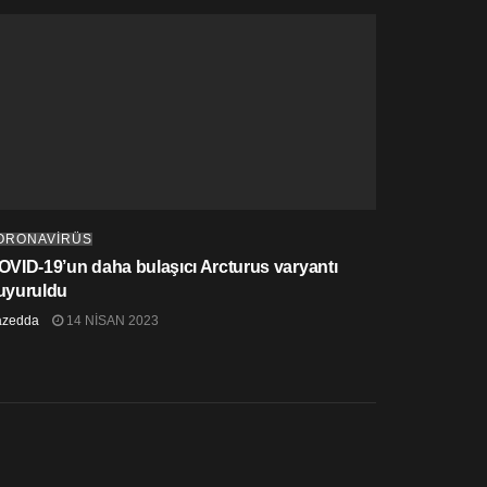
ORONAVİRÜS
OVID-19’un daha bulaşıcı Arcturus varyantı
uyuruldu
azedda
14 NISAN 2023