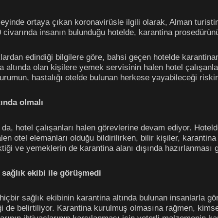
yinde ortaya çıkan koronavirüsle ilgili olarak, Alman turist
ivarında insanın bulunduğu hotelde, karantina prosedürünün h
ardan edindiği bilgilere göre, bahsi geçen hotelde karantinan
ina altında olan kişilere yemek servisinin halen hotel çalışanl
urumun, hastalığı otelde bulunan herkese yayabileceği riskini t
tında olmalı
 da, hotel çalışanları halen görevlerine devam ediyor. Hoteld
en otel elemanları olduğu bildirilirken, bilir kişiler, karanti
ektiği ve yemeklerin de karantina alanı dışında hazırlanması
r sağlık ekibi ile görüşmedi
hiçbir sağlık ekibinin karantina altında bulunan insanlarla gö
ği de belirtiliyor. Karantina kurulmuş olmasına rağmen, kims