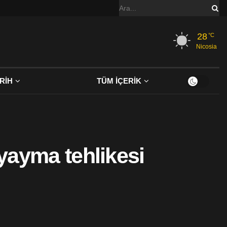
28
°C
Nicosia
RİH
TÜM İÇERİK
 yayma tehlikesi