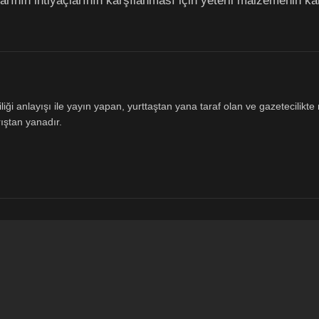
larının ihtiyaçlarının karşılanması için yeterli malzemenin k
ği anlayışı ile yayın yapan, yurttaştan yana taraf olan ve gazetecilikte m
ıştan yanadır.