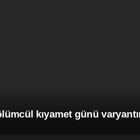
ümcül kıyamet günü varyantına 