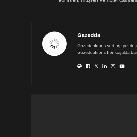
edilirken, müşteri ve hotel çalışan
Gazedda
Gazeddakıbrıs yurttaş gazetecili
Gazeddakıbrıs her koşulda bar