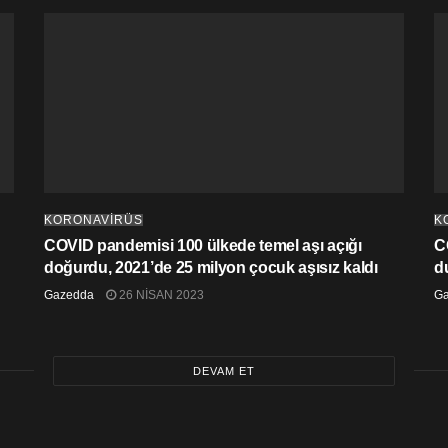
KORONAVİRÜS
K
COVID pandemisi 100 ülkede temel aşı açığı
C
doğurdu, 2021’de 25 milyon çocuk aşısız kaldı
d
Gazedda
26 NISAN 2023
G
DEVAM ET