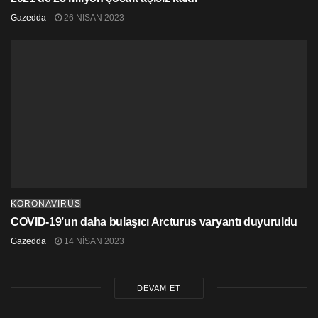
Alınan Kararların
Gazedda
26 NISAN 2023
17. maddesine göre risk grubunda bulunan ve
hizmetlerine elzem ihtiyaç duyulan sağlık çalışanları ve
polis mensuplarının sosyal yaşamlarında toplu
faaliyetlere katılmaması ve maske, sosyal mesafe ile
hijyen kurallarına azami dikkat etmeleri hayati önem arz
etmektedir denildi.
KORONAVİRÜS
COVID-19’un daha bulaşıcı Arcturus varyantı duyuruldu
Gazedda
14 NISAN 2023
DEVAM ET