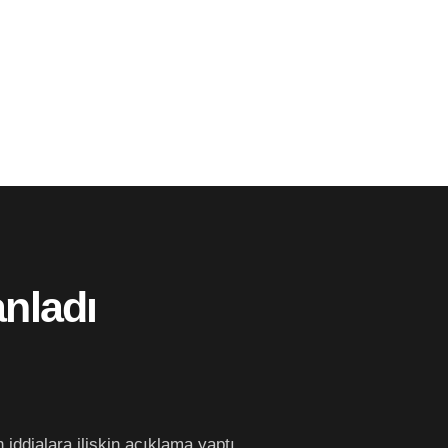
anladı
iddialara ilişkin açıklama yaptı.