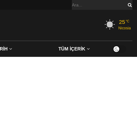
25
°C
Nicosia
RİH
TÜM İÇERİK