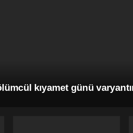
ümcül kıyamet günü varyantına 