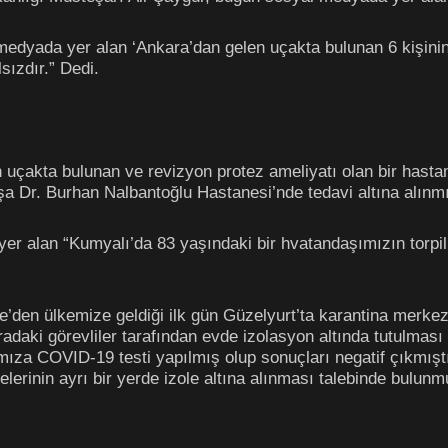
dyada yer alan ‘Ankara’dan gelen uçakta bulunan 6 kişinin S
sızdır.” Dedi.
uçakta bulunan ve revizyon protez ameliyatı olan bir hasta
oşa Dr. Burhan Nalbantoğlu Hastanesi’nde tedavi altına alınmı
 alan “Kumyalı’da 83 yaşındaki bir hvatandaşımızın torpille 
’den ülkemize geldiği ilk gün Güzelyurt’ta karantina merkez
radaki görevliler tarafından evde izolasyon altında tutulmas
ıza COVID-19 testi yapılmış olup sonuçları negatif çıkmış
nelerinin ayrı bir yerde izole altına alınması talebinde bulun