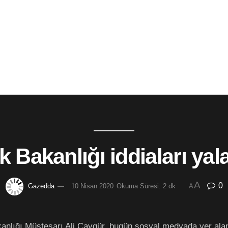
k Bakanlığı iddiaları yal
A
0
Gazedda
10 Nisan 2020
Okuma Süresi: 2 dk
A
anlığı Müsteşarı Ali Çaygür, bugün sosyal medyada yer alan 