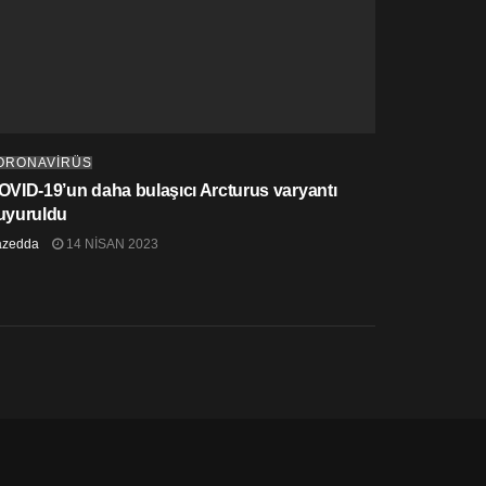
ORONAVİRÜS
OVID-19’un daha bulaşıcı Arcturus varyantı
uyuruldu
azedda
14 NISAN 2023