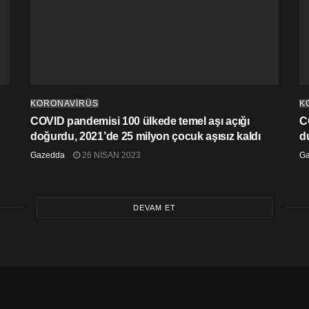
KORONAVİRÜS
K
COVID pandemisi 100 ülkede temel aşı açığı
C
doğurdu, 2021’de 25 milyon çocuk aşısız kaldı
d
Gazedda
26 NISAN 2023
G
DEVAM ET