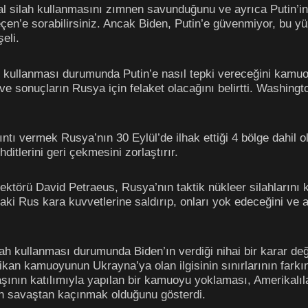
 silah kullanmasını zımnen savunduğunu ve ayrıca Putin’in s
eçen’e sorabilirsiniz. Ancak Biden, Putin’e güvenmiyor, bu 
eli.
arı kullanması durumunda Putin’e nasıl tepki vereceğini kamu
ve sonuçların Rusya için felaket olacağını belirtti. Washing
tı vermek Rusya’nın 30 Eylül’de ilhak ettiği 4 bölge dahil 
itlerini geri çekmesini zorlaştırır.
ektörü David Petraeus, Rusya’nın taktik nükleer silahlarını
 Rus kara kuvvetlerine saldırıp, onları yok edeceğini ve a
lah kullanması durumunda Biden’ın verdiği nihai bir karar deği
kan kamuoyunun Ukrayna’ya olan ilgisinin sınırlarının farkın
şının katılımıyla yapılan bir kamuoyu yoklaması, Amerikalıl
n savaştan kaçınmak olduğunu gösterdi.