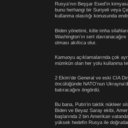
Rusya’nın Beşşar Esed’in kimyasal
bunu herhangi bir Suriyeli veya Ç
kullanma olasılığı konusunda endiş
Biden yönetimi, kitle imha silahl
Washington’ın sert davranacağını 
olması akıllıca olur.
Kamuoyu açıklamalarında çok ayrın
mümkün olan her yolu kullanma tehd
2 Ekim’de General ve eski CIA Dir
öncülüğünde NATO’nun Ukrayna’daki
batıracağını öngördü.
Bu bana, Putin’in taktik nükleer si
Biden ve Beyaz Saray ekibi, Ameri
başlarında 2 bin Amerikan vatanda
yüksek hedefin Rusya ile doğruda