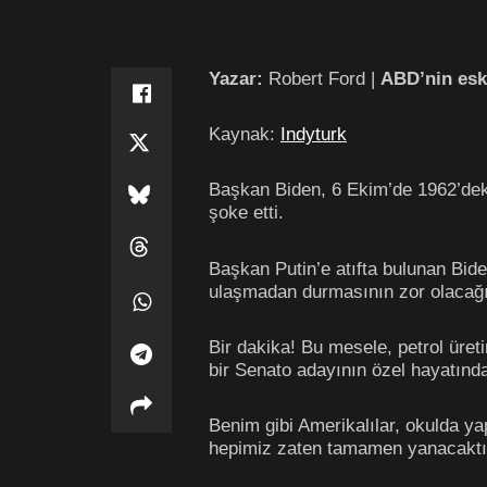
Yazar:
Robert Ford |
ABD’nin esk
Kaynak:
Indyturk
Başkan Biden, 6 Ekim’de 1962’deki
şoke etti.
Başkan Putin’e atıfta bulunan Bid
ulaşmadan durmasının zor olacağı
Bir dakika! Bu mesele, petrol ür
bir Senato adayının özel hayatınd
Benim gibi Amerikalılar, okulda ya
hepimiz zaten tamamen yanacaktık) 