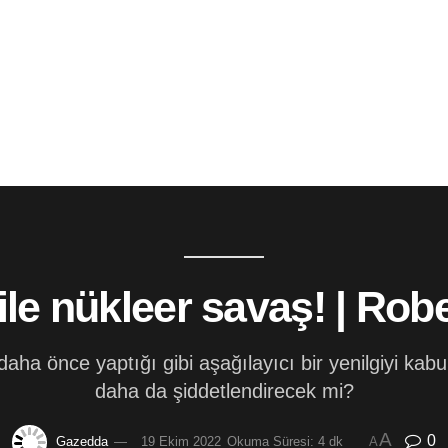
le nükleer savaş! | Rob
daha önce yaptığı gibi aşağılayıcı bir yenilgiyi kab
daha da şiddetlendirecek mi?
A
0
Gazedda
19 Ekim 2022
Okuma Süresi: 4 dk
A