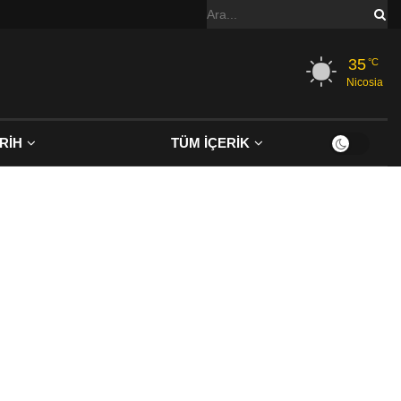
35
°C
Nicosia
RİH
TÜM İÇERİK