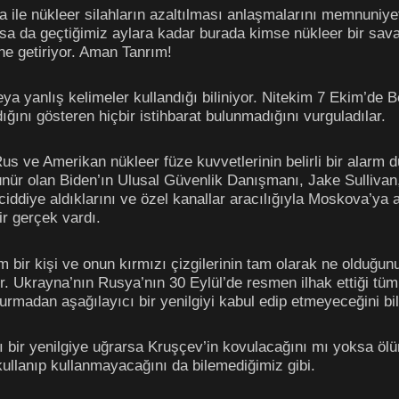
a ile nükleer silahların azaltılması anlaşmalarını memnuniye
olsa da geçtiğimiz aylara kadar burada kimse nükleer bir sav
ine getiriyor. Aman Tanrım!
ya yanlış kelimeler kullandığı biliniyor. Nitekim 7 Ekim’d
ığını gösteren hiçbir istihbarat bulunmadığını vurguladılar.
s ve Amerikan nükleer füze kuvvetlerinin belirli bir alarm d
ünür olan Biden’ın Ulusal Güvenlik Danışmanı, Jake Sullivan, 
 ciddiye aldıklarını ve özel kanallar aracılığıyla Moskova’ya a
ir gerçek vardı.
m bir kişi ve onun kırmızı çizgilerinin tam olarak ne olduğun
ılır. Ukrayna’nın Rusya’nın 30 Eylül’de resmen ilhak ettiği tü
şvurmadan aşağılayıcı bir yenilgiyi kabul edip etmeyeceğini bi
 bir yenilgiye uğrarsa Kruşçev’in kovulacağını mı yoksa ölü
 kullanıp kullanmayacağını da bilemediğimiz gibi.