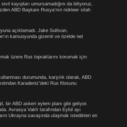
ivil kayıpları umursamadığını da biliyoruz,
yüzden ABD Başkanı Rusya’nın nükleer silah
oyuna açıklamadı. Jake Sullivan,
ton’ın kamuoyunda gizemli ve özelde net
olmak üzere Rus topraklarını korumak için
 kullanması durumunda, karşılık olarak, ABD
rdından Karadeniz’deki Rus filosunu
l, bir ABD askeri eylem planı gibi geliyor.
da. Avrasya Vakfı tarafından Eylül ayı
arın Ukrayna savaşında ulaşmak istedikleri en