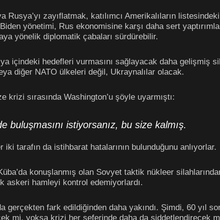
Rusya’yı zayıflatmak, katılımcı Amerikalıların listesindeki
iden yönetimi, Rus ekonomisine karşı daha sert yaptırımlar u
a yönelik diplomatik çabaları sürdürebilir.
ya içindeki hedefleri vurmasını sağlayacak daha gelişmiş 
veya diğer NATO ülkeleri değil, Ukraynalılar olacak.
 krizi sırasında Washington’u şöyle uyarmıştı:
 buluşmasını istiyorsanız, bu size kalmış.
er iki tarafın da istihbarat hatalarının bulunduğunu anlıyorlar.
Küba’da konuşlanmış olan Sovyet taktik nükleer silahlarında
 askeri hamleyi kontrol edemiyorlardı.
da gerçekten fark edildiğinden daha yakındı. Şimdi, 60 yıl so
ecek mi, yoksa krizi her seferinde daha da şiddetlendirecek m