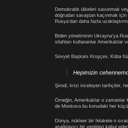
Demokratik ülkeleri savunmak veya 
doğrudan savaştan kaçınmak için B
Rusya’dan daha fazla uzaklaştırmay
Biden yönetiminin Ukrayna’ya Rus
silahları kullananlar Amerikalılar 
Sovyet Başkanı Kruşçev, Küba füze
Hepimizin cehennemde
Şimdi, krizi inceleyen tarihçiler, h
Örneğin, Amerikalılar o zamanlar 
de Moskova bu konudaki her küçük
Dünya, nükleer bir felakete o sıra
aşağılayıcı bir yenilgiyi kabul ed