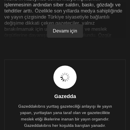
işlenmesinin ardından siber saldırı, baskı, gözdağı ve
tehditler arttı. Özelikle son yıllarda medya sahipliğinde
ve yayın çizgisinde Türkiye siyasetiyle bağlantılı
değişime dikkati çeken gazeteciler, yalnız
bırakılmamak için uluslararası emek ve meslek
Devamı için
örgütlerine dayanışma çağrısında bulundu.
Özgür
Gazete Genel Yayın Yönetmeni Pınar Barut
Mezopotamya Haber Ajansı’ndan Sedat Yılmaz’a
konuştu.
Hedef haline geldiler
Devlet bağlantılı çete yöneticisi Sedat Peker’in
itiraflarının ardından yaptıkları haberlerle hedef haline
gelen Özgür Gazete’nin Genel Yayın Yönetmeni Pınar
Barut, son dönemlerde güç odaklarının tehditlerine
Gazedda
maruz kaldıklarını söyledi. El değiştirilen medyanın söz
konusu iddiaları, itirafları ve ortaya saçılan gerçeklikleri
Gazeddakıbrıs yurttaş gazeteciliği anlayışı ile yayın
haberleştirmediklerini dile getiren Barut, “Dolayısıyla
yapan, yurttaştan yana taraf olan ve gazetecilikte
biz göze battık. ‘Kimse yapmıyor bunları, siz neden
meslek etiği ilkelerine inanan bir yayın organıdır.
yapıyorsunuz’ diyorlar. Arkasında kasıtlı bir şey
Gazeddakıbrıs her koşulda barıştan yanadır.