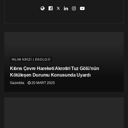
Daha önce birçok Türk şirketinin Akkuyu Nukleer
şirketinin hisselerine ilgi duyduğu açıklanmıştı. Projenin
toplam maliyeti ise yaklaşık 22 milyar dolar.
İKLİM KRİZİ | EKOLOJİ
Kıbrıs Çevre Hareketi Akrotiri Tuz Gölü’nün
Kötüleşen Durumu Konusunda Uyardı
Gazedda
20 MART 2025