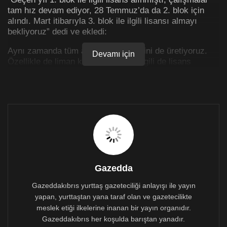
tam hız devam ediyor, 28 Temmuz’da da 2. blok için
alındı. Mart itibarıyla 3. blok ile ilgili lisansı almayı
bekliyoruz” dedi ve ekledi:
Aynı zamanda tüm altyapı çözümlerini de üretiyoruz.
Devamı için
Özellikle de liman kuruldu, limanla ilgili de lisans
alınacak, ilk ağır yükler bu yaz geldi.”
Lihaçev daha önce ise Akkuyu NGS’nin 3. blokunun
inşaat lisansını bu yılsonu ya da önümüzdeki yılbaşı
almayı beklediklerini duyurmuştu.
Akkuyu NGS’nin 2. enerji blokuna ait ilk beton
dökümünün bu yılsonuna kadar yapılması bekleniyor.
Hisselerinin yüzde 100’ünün Rusya’ya ait olan Akkuyu
Gazedda
Nükleer proje şirketi, Akkuyu NGS projesini hayata
geçiriyor. Rusya ile Türkiye’nin Akkuyu’nun inşaatı
Gazeddakıbrıs yurttaş gazeteciliği anlayışı ile yayın
konusunda imzaladıkları anlaşmada, şirket hisselerinin
yapan, yurttaştan yana taraf olan ve gazetecilikte
yüzde 49’unu dış yatırımcılara satma imkânı
meslek etiği ilkelerine inanan bir yayın organıdır.
öngörülüyor.
Gazeddakıbrıs her koşulda barıştan yanadır.