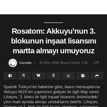
Rosatom: Akkuyu’nun 3.
blokunun inşaat lisansını
martta almayı umuyoruz
A
Gazedda
25 Ekim 2019
Okuma Süresi: 2 dk
A
Sputnik Türkçe’nin haberine göre, basın mensuplarına
Akkuyu NGS’nin yapımının gidişatı ile ilgili bilgi veren
Lihaçev, 3. bloku ile ilgili inşaat lisansını önümüzdeki
yılın mart ayında almayı umduklarını belirtti. Lihaçev,
“Geçen yıl 1. blok ile ilgili lisans alınmıştı, çalışmalar