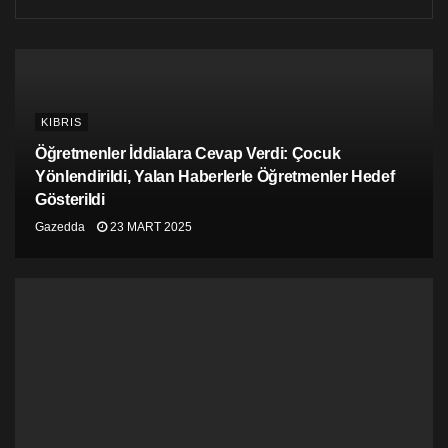
Hey Ya! – Outkast
KIBRIS
Öğretmenler İddialara Cevap Verdi: Çocuk
Yönlendirildi, Yalan Haberlerle Öğretmenler Hedef
Gösterildi
Gazedda
23 MART 2025
99 Problems – Jay-Z