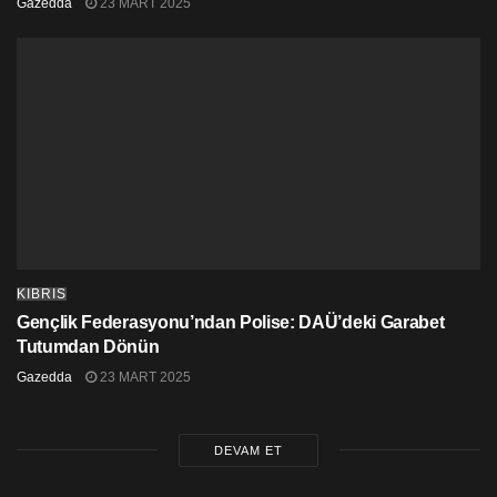
Gazedda
23 MART 2025
Runaway-Kanye West – Pusha T
KIBRIS
Gençlik Federasyonu’ndan Polise: DAÜ’deki Garabet
Tutumdan Dönün
Gazedda
23 MART 2025
DEVAM ET