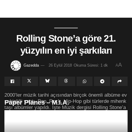
Rolling Stone’a göre 21.
yüzyılın en iyi şarkıları
A
Gazedda
26 Eylül 2018
Okuma Süresi: 1 dk
A
2000’ler müzik tarihi açısından birçok önemli albüme ev
sahipliği yaptı. Pop, Rock, Hip-Hop gibi türlerde mihenk
Paper Planes – M.I.A.
taşı albümler yapıldı. İşte Müzik dergisi Rolling Stone’a
göre 21. yüzyılın en iyi şarkıları…
Crazy in Love – Beyonce – Jay-Z