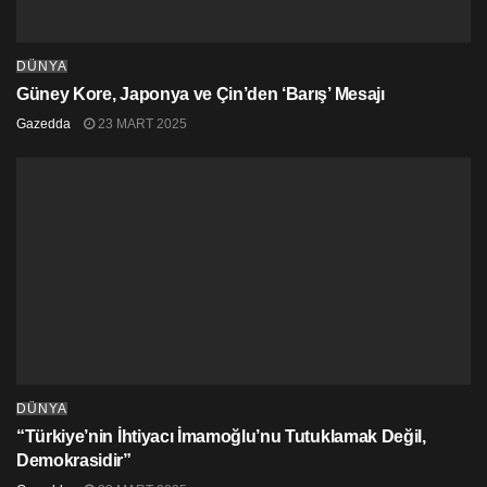
DÜNYA
Güney Kore, Japonya ve Çin’den ‘Barış’ Mesajı
Gazedda
23 MART 2025
Maps – Yeah Yeah Yeahs
DÜNYA
“Türkiye’nin İhtiyacı İmamoğlu’nu Tutuklamak Değil,
Demokrasidir”