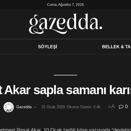
Cuma, Ağustos 7, 2026
SÖYLEŞİ
BELLEK & TA
 Akar sapla samanı karış
A
0
Gazedda
15 Ocak 2020
Okuma Süresi: 3 dk
A
tmeni Reşat Akar, 10 Ocak tarihli köşe yazısında “devletin”