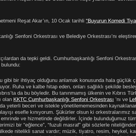
etmeni Reşat Akar’ın, 10 Ocak tarihli
“Buyurun Komedi Tiya
lığı Senfoni Orkestrası ve Belediye Orkestrası’nı eleştirer
çılardan da tepki geldi. Cumhurbaşkanlığı Senfoni Orkestra
 bulundu:
 su gibi bir ihtiyaç olduğunu anlamak konusunda hala güçlük 
uruyor. Ruha ve kalbe hitap eden, onları sağlıklı şekilde besle
Kıbrıs’ta da bu böyledir. Bu tanınmamış ülkenin ve Kıbrıs Tü
ı olan
KKTC Cumhurbaşkanlığı Senfoni Orkestrası
’nı ve
Le
da yeterli beceri ve istekle yönetilememesinden kaynaklanan s
nlayışı esefle kınıyorum. Şükürler olsun ki orkestralarımız 
n emrinde ve hizmetinde değildirler. İçinde bulunduğumuz t
rimizi bir “eğlence”, “fuzuli masraf” gibi sözlerle niteliğin
ede nitelikli sanat vardır; müzik, tiyatro, resim, heykel, ka