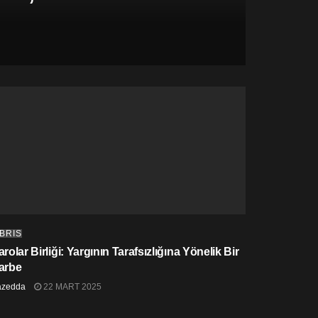
IBRIS
rolar Birliği: Yargının Tarafsızlığına Yönelik Bir
arbe
azedda
22 MART 2025