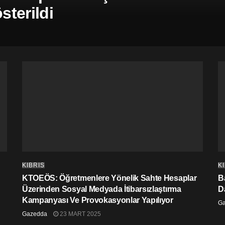
terildi
KIBRIS
K
KTOEÖS: Öğretmenlere Yönelik Sahte Hesaplar
Ba
Üzerinden Sosyal Medyada İtibarsızlaştırma
D
Kampanyası Ve Provokasyonlar Yapılıyor
G
Gazedda
23 MART 2025