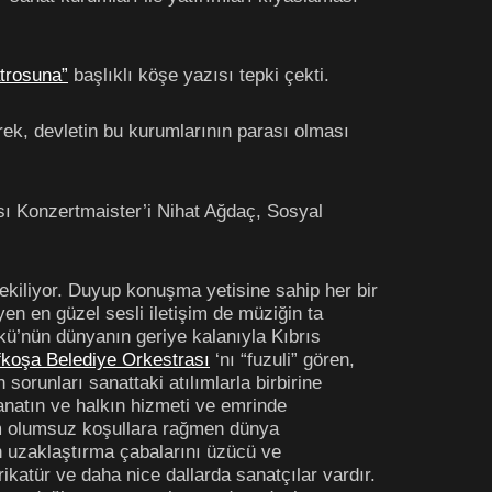
trosuna”
başlıklı köşe yazısı tepki çekti.
ek, devletin bu kurumlarının parası olması
sı Konzertmaister’i Nihat Ağdaç, Sosyal
çekiliyor. Duyup konuşma yetisine sahip her bir
yen en güzel sesli iletişim de müziğin ta
rkü’nün dünyanın geriye kalanıyla Kıbrıs
fkoşa Belediye Orkestrası
‘nı “fuzuli” gören,
orunları sanattaki atılımlarla birbirine
sanatın ve halkın hizmeti ve emrinde
üm olumsuz koşullara rağmen dünya
den uzaklaştırma çabalarını üzücü ve
rikatür ve daha nice dallarda sanatçılar vardır.