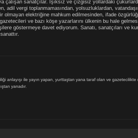
a çalışan sanatçılar. Işıksız ve çizgisiz yollardaki çukurla
nden, adil vergi toplanmamasından, yolsuzluklardan, vatanda
lir olmayan elektriğine mahkum edilmesinden, ifade özgürlüğ
gazetecileri ve bazı köşe yazarlarını ülkenin bu hale gelme
şilere göstermeye davet ediyorum. Sanatı, sanatçıları ve kur
sanattır.
ği anlayışı ile yayın yapan, yurttaştan yana taraf olan ve gazetecilikte m
ıştan yanadır.