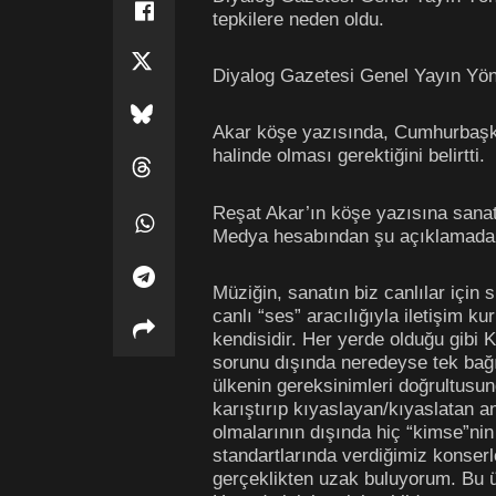
tepkilere neden oldu.
Diyalog Gazetesi Genel Yayın Yön
Akar köşe yazısında, Cumhurbaşkan
halinde olması gerektiğini belirtti.
Reşat Akar’ın köşe yazısına sanat
Medya hesabından şu açıklamada
Müziğin, sanatın biz canlılar için
canlı “ses” aracılığıyla iletişim k
kendisidir. Her yerde olduğu gibi 
sorunu dışında neredeyse tek bağ
ülkenin gereksinimleri doğrultusun
karıştırıp kıyaslayan/kıyaslatan a
olmalarının dışında hiç “kimse”ni
standartlarında verdiğimiz konserle
gerçeklikten uzak buluyorum. Bu ülk