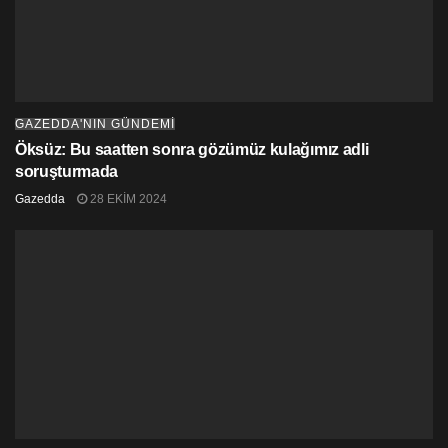
direktörü Börke Kaşif’in yaptığı Platinium
Apartmanı’nda, 19 daire olmasına rağmen 22 farklı
kişiye daireleri sattığı iddia edilmişti.
Fotoğraf: MHA
GAZEDDA'NIN GÜNDEMİ
Öksüz: Bu saatten sonra gözümüz kulağımız adli
soruşturmada
Gazedda
28 EKIM 2024