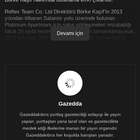
Reflex Team Co. Ltd Direktörü Börke Kaşif’in 2013
yılından itibaren Salamis yolu üzerinde bulunan
Platinium Apartmanı için satış sözleşmeleri imzaladığı
fakat 24 ayda teslim edeceği daireleri tamamlamayarak,
Devamı için
2013 yılından 2017 yılına 19 daireyi 22 kişiye sattığı
iddiaları üzerine mahkemede açılan davalar sürerken,
GazeddaKıbrıs’ın edindiği bilgide, Kaşif hakkında
tutuklama kararının çıkarıldığı ancak Kaşif’in halen
bulunamadığı öğrenildi.
Reflex Mağdurlarından Seda Mahir, GazeddaKıbrıs’a
yaptığı açıklamada, Börke Kaşif’e Salamis yolu
üzerinde bulunan, inşaası tamamlanmamış Platinium
Apartmanı sebebi ile birden fazla dava açıldığını
hatırlatarak, Kaşif’in, mahkemenin verdiği emre
Gazedda
itaatsizlik ettiği ve bir daireyi birden fazla kişiye
Gazeddakıbrıs yurttaş gazeteciliği anlayışı ile yayın
sattığını iddia etti.
yapan, yurttaştan yana taraf olan ve gazetecilikte
Mahir, Kaşif’in apartmanı bitirip, mağduriyetleri
meslek etiği ilkelerine inanan bir yayın organıdır.
gidereceğini yönünde bir açıklamada bulunduğunu da
Gazeddakıbrıs her koşulda barıştan yanadır.