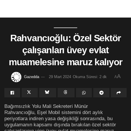
Rahvancıoğlu: Özel Sektör
çalışanları üvey evlat
muamelesine maruz kalıyor
A
Gazedda
29 Mart 2024
Okuma Süresi: 2 dk
A
Bağımsızlık Yolu Mali Sekreteri Münür
Rahvancıoğlu, Eşel Mobil sistemini dört aylık
periyotlara indiren yasa değişikliği sonrasında, bu
uygulamanın kapsamı dışında bırakılan özel sektör
çalışanlarının yine üvey evlat muamelesine maruz