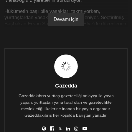
Hükümetin başı bile yasakları takmıyorken,
yurttaşlardan yasaklara uyması bekleniyor. Seçtirilmiş
Devamı için
Başbakan Ersan Saner, dün akşam Elye’de düzenlenen
bir etkinliğe katıldı. Onlarca kişinin katılım gösterdiği
etkinlikte kimsenin maske dahi takmaması dikkat çekti.
Gazedda
Gazeddakıbrıs yurttaş gazeteciliği anlayışı ile yayın
yapan, yurttaştan yana taraf olan ve gazetecilikte
meslek etiği ilkelerine inanan bir yayın organıdır.
Gazeddakıbrıs her koşulda barıştan yanadır.