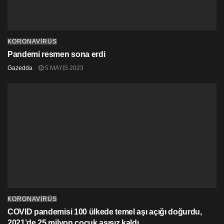
KORONAVİRÜS
Pandemi resmen sona erdi
Gazedda
5 MAYIS 2023
Muhalefet ise pek farklı bir durumda görünmüyor.
Halkın Partisi’ne Genel Sekreter olarak seçilen Gülşah
Sanver Manavoğlu ise dün sabah saatlerinde
Lefkoşa’da bir gezi düzenleyerek, Surlariçi’nde onlarca
kişiyle kahvaltı yaptı.
KORONAVİRÜS
COVID pandemisi 100 ülkede temel aşı açığı doğurdu,
2021’de 25 milyon çocuk aşısız kaldı