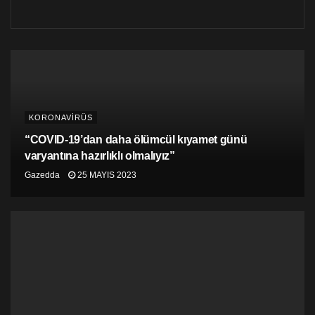
Öte yandan, Başbakan Yardımcısı Erhan Arıklı ise dün
Karpaz’da bir etkinlik düzenleyerek birçok insanın
KORONAVİRÜS
biraraya gelmesine aracılık etti. Etkinlikte yine kimsenin
maske takmadığı gözlemlendi.
“COVID-19’dan daha ölümcül kıyamet günü
varyantına hazırlıklı olmalıyız”
Gazedda
25 MAYIS 2023