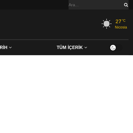
27
°C
Nicosia
RİH
TÜM İÇERİK