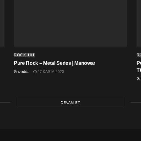
ROCK 101
R
Pure Rock – Metal Series | Manowar
P
Tü
Gazedda
27 KASIM 2023
G
DEVAM ET