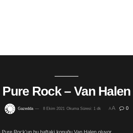
Pure Rock – Van Halen
A
0
Gazedda
8 Ekim 2021
Okuma Süresi: 1 dk
A
 Pure Rock’un bu haftaki konuğu Van Halen oluyor.