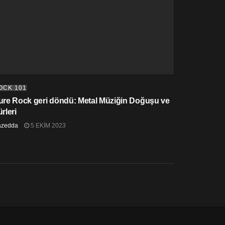
OCK 101
ure Rock geri döndü: Metal Müziğin Doğuşu ve
rleri
azedda
5 EKIM 2023