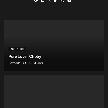
ROCK 101
Pure Love | Choby
Gazedda
3 EKIM 2024
Etiketler:
#podcast
pink floyd
rock