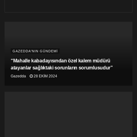
bölgede 40 dakika ila 1 saat arasında bulundu.
Polis kaynakları, şüphelilerin deniz motoruyla adadan
kaçtığı iddiasını yalanlayarak, bunun basit bir çete
cinayeti değil profesyonel düşünülmüş bir suikast
olduğunu belirtiyor.
GAZEDDA'NIN GÜNDEMİ
“Mahalle kabadayısından özel kalem müdürü
atayanlar sağlıktaki sorunların sorumlusudur”
Gazedda
28 EKIM 2024