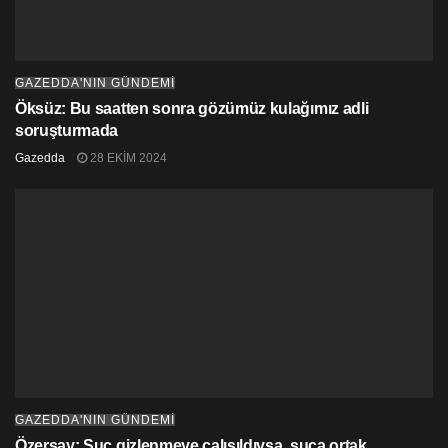
GAZEDDA'NIN GÜNDEMİ
Öksüz: Bu saatten sonra gözümüz kulağımız adli
soruşturmada
Gazedda
28 EKIM 2024
GAZEDDA'NIN GÜNDEMİ
Özersay: Suç gizlenmeye çalışıldıysa, suça ortak